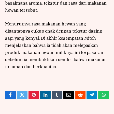
bagaimana aroma, tekstur dan rasa dari makanan
hewan tersebut.
Menurutnya rasa makanan hewan yang
disantapnya cukup enak dengan tekstur daging
sapi yang kenyal. Di akhir kesempatan Mitch
menjelaskan bahwa ia tidak akan melepaskan
produk makanan hewan miliknya ini ke pasaran
sebelum ia membuktikan sendiri bahwa makanan
itu aman dan berkualitas.
Facebook
Twitter
Pinterest
LinkedIn
Tumblr
Email
Reddit
Telegram
What