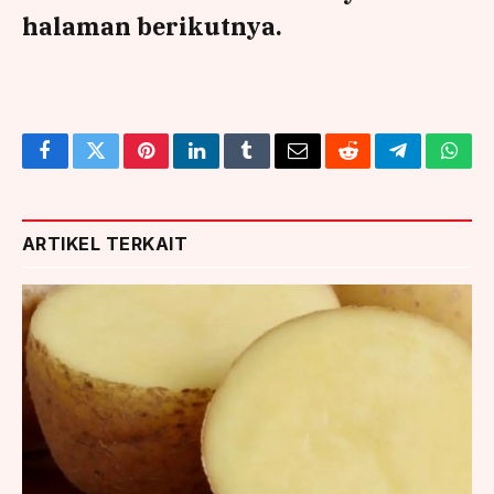
halaman berikutnya.
Facebook
Twitter
Pinterest
LinkedIn
Tumblr
Email
Reddit
Telegram
What
ARTIKEL TERKAIT