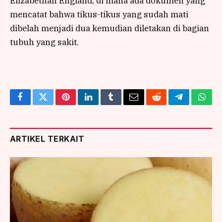
Elizabethan England, di mana ada dokumen yang
mencatat bahwa tikus-tikus yang sudah mati
dibelah menjadi dua kemudian diletakan di bagian
tubuh yang sakit.
Facebook
Twitter
Pinterest
LinkedIn
Tumblr
Email
Reddit
Telegram
What
ARTIKEL TERKAIT