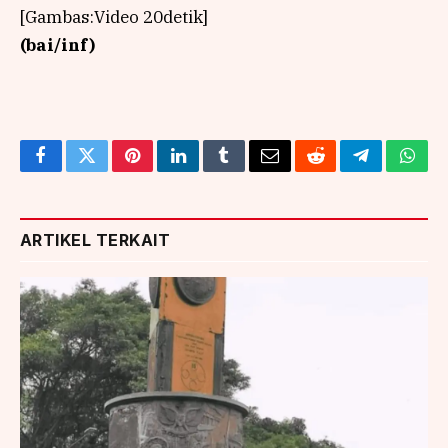
[Gambas:Video 20detik]
(bai/inf)
Facebook
Twitter
Pinterest
LinkedIn
Tumblr
Email
Reddit
Telegram
What
ARTIKEL TERKAIT