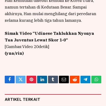
Han kemudian disebut kembali ke Korea Utara,
namun tertahan di Kedutaan Besar. Sampai
akhirnya, Han mulai menghilang dari peredaran
selama kurang lebih tiga tahun lamanya.
Simak Video “
Udinese Taklukkan Nyonya
Tua Juventus Lewat Skor 1-0
“
[Gambas:Video 20detik]
(yna/rin)
Facebook
Twitter
Pinterest
LinkedIn
Tumblr
Email
Reddit
Telegram
What
ARTIKEL TERKAIT